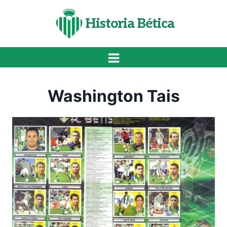
Saltar
al
Historia Bética
contenido
Washington Tais