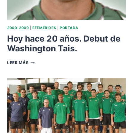
2000-2009
|
EFEMÉRIDES
|
PORTADA
Hoy hace 20 años. Debut de
Washington Tais.
HOY
LEER MÁS
HACE
20
AÑOS.
DEBUT
DE
WASHINGTON
TAIS.