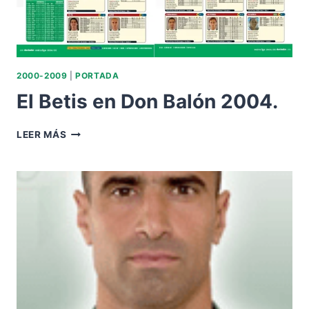
2000-2009
|
PORTADA
El Betis en Don Balón 2004.
EL
LEER MÁS
BETIS
EN
DON
BALÓN
2004.