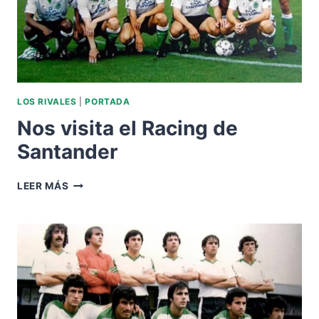
LOS RIVALES
|
PORTADA
Nos visita el Racing de
Santander
NOS
LEER MÁS
VISITA
EL
RACING
DE
SANTANDER