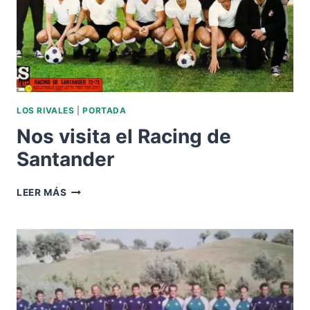
LOS RIVALES
|
PORTADA
Nos visita el Racing de
Santander
NOS
LEER MÁS
VISITA
EL
RACING
DE
SANTANDER