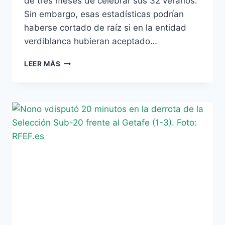
de tres meses de celebrar sus 32 veranos.
Sin embargo, esas estadísticas podrían
haberse cortado de raíz si en la entidad
verdiblanca hubieran aceptado…
EL
LEER MÁS
BETIS
HABRÍA
RECHAZADO
UNA
OFERTA
DE
QATAR
POR
RUBÉN
CASTRO