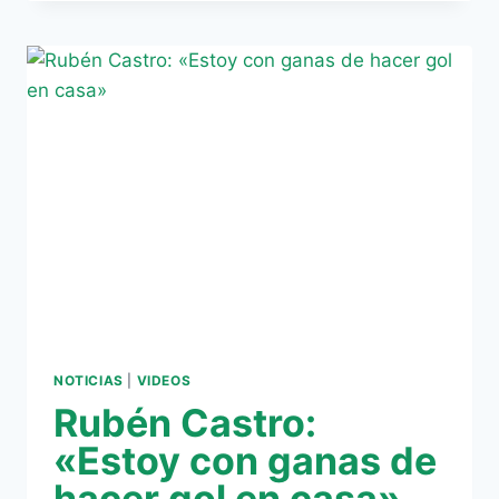
PITARÁ
AL
BETIS
EN
EL
BERNABÉU
NOTICIAS
|
VIDEOS
Rubén Castro:
«Estoy con ganas de
hacer gol en casa»