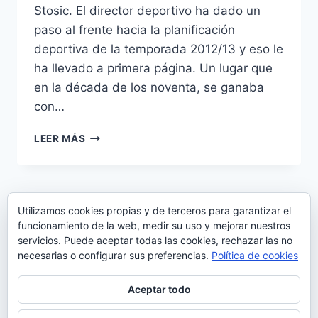
Stosic. El director deportivo ha dado un
paso al frente hacia la planificación
deportiva de la temporada 2012/13 y eso le
ha llevado a primera página. Un lugar que
en la década de los noventa, se ganaba
con…
ESTAMPAS
LEER MÁS
VERDIBLANCAS:
HOY,
STOSIC
Navegación
Página
1
…
27
28
29
30
Utilizamos cookies propias y de terceros para garantizar el
de
funcionamiento de la web, medir su uso y mejorar nuestros
anterior
Siguiente
31
32
servicios. Puede aceptar todas las cookies, rechazar las no
página
necesarias o configurar sus preferencias.
Política de cookies
página
Aceptar todo