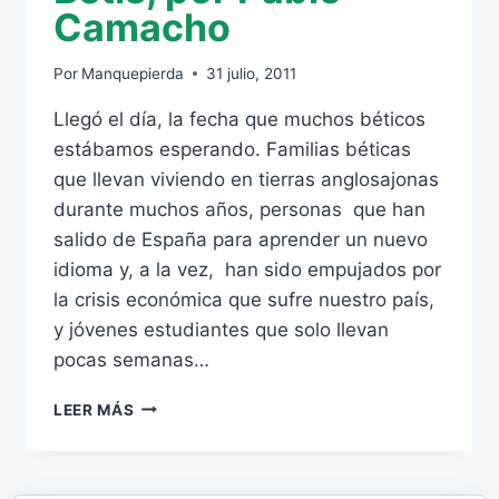
Camacho
Por
Manquepierda
31 julio, 2011
Llegó el día, la fecha que muchos béticos
estábamos esperando. Familias béticas
que llevan viviendo en tierras anglosajonas
durante muchos años, personas que han
salido de España para aprender un nuevo
idioma y, a la vez, han sido empujados por
la crisis económica que sufre nuestro país,
y jóvenes estudiantes que solo llevan
pocas semanas…
MÁS
LEER MÁS
ALLÁ
DE
LAS
FRONTERAS: