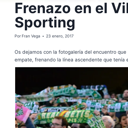
Frenazo en el Vi
Sporting
Por
Fran Vega
23 enero, 2017
Os dejamos con la fotogalería del encuentro que e
empate, frenando la línea ascendente que tenía e