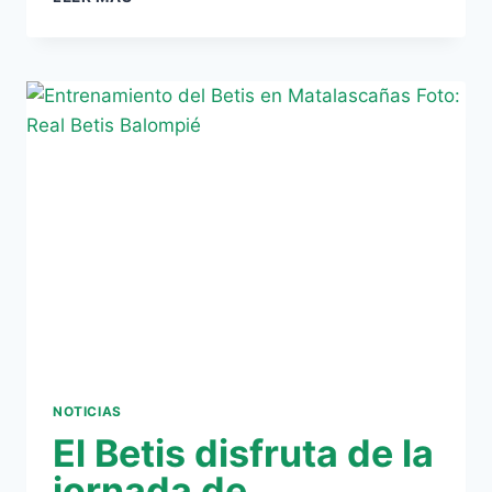
–
ROBERTO
RÍOS:
«EL
ÚNICO
IMPRESCINDIBLE
EN
EL
BETIS
ES
EL
ESCUDO»
NOTICIAS
El Betis disfruta de la
jornada de