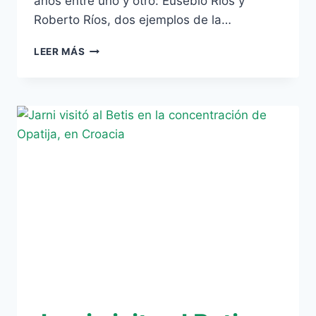
años entre uno y otro: Eusebio Ríos y
Roberto Ríos, dos ejemplos de la…
LOS
LEER MÁS
RÍOS,
PADRE
E
HIJO
BÉTICO