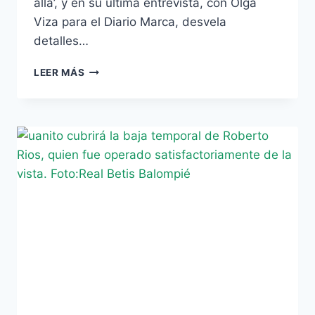
allá’, y en su última entrevista, con Olga
Viza para el Diario Marca, desvela
detalles…
PEPE
LEER MÁS
MEL:
“YA
PERDÍ
UNA
OFERTA
EN
INGLATERRA
POR
NO
SABER
INGLÉS”