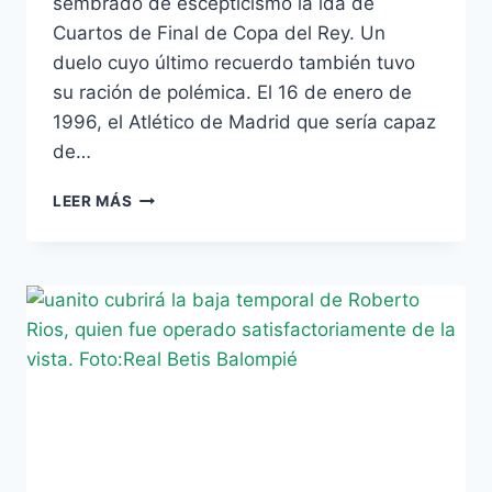
sembrado de escepticismo la ida de
Cuartos de Final de Copa del Rey. Un
duelo cuyo último recuerdo también tuvo
su ración de polémica. El 16 de enero de
1996, el Atlético de Madrid que sería capaz
de…
[VIDEO]
LEER MÁS
LA
‘MANO
DE
DIOS’
DE
MOLINA:
RECUERDO
DEL
ÚLTIMO
DUELO
COPERO
ENTRE