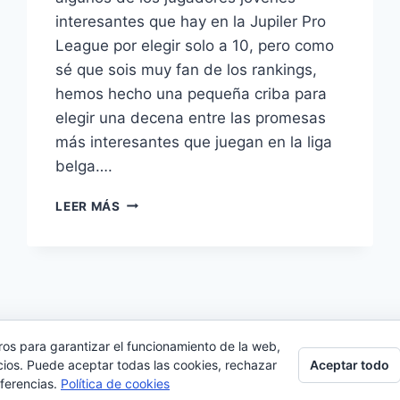
interesantes que hay en la Jupiler Pro
League por elegir solo a 10, pero como
sé que sois muy fan de los rankings,
hemos hecho una pequeña criba para
elegir una decena entre las promesas
más interesantes que juegan en la liga
belga….
LAS
LEER MÁS
10
MEJORES
PROMESAS
DE
LA
JUPILER
PRO
ros para garantizar el funcionamiento de la web,
LEAGUE
Aceptar todo
cios. Puede aceptar todas las cookies, rechazar
2026 Futbolandia - Tema para WordPress por
Kadence
2013-
eferencias.
Política de cookies
14