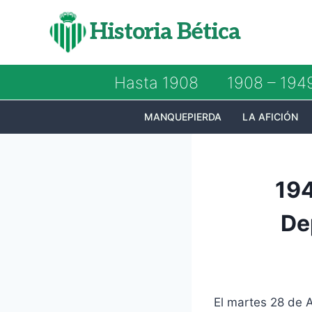
Saltar
Historia Bética
al
contenido
Hasta 1908
1908 – 194
MANQUEPIERDA
LA AFICIÓN
194
De
El martes 28 de 