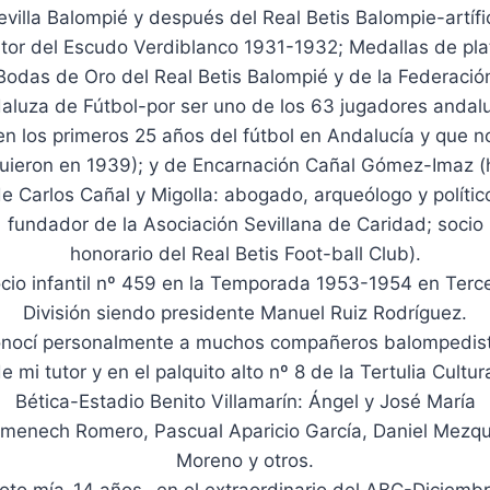
evilla Balompié y después del Real Betis Balompie-artífi
tor del Escudo Verdiblanco 1931-1932; Medallas de pla
Bodas de Oro del Real Betis Balompié y de la Federació
aluza de Fútbol-por ser uno de los 63 jugadores andal
en los primeros 25 años del fútbol en Andalucía y que n
guieron en 1939); y de Encarnación Cañal Gómez-Imaz (h
e Carlos Cañal y Migolla: abogado, arqueólogo y polític
fundador de la Asociación Sevillana de Caridad; socio
honorario del Real Betis Foot-ball Club).
cio infantil nº 459 en la Temporada 1953-1954 en Terc
División siendo presidente Manuel Ruiz Rodríguez.
nocí personalmente a muchos compañeros balompedis
e mi tutor y en el palquito alto nº 8 de la Tertulia Cultur
Bética-Estadio Benito Villamarín: Ángel y José María
menech Romero, Pascual Aparicio García, Daniel Mezqu
Moreno y otros.