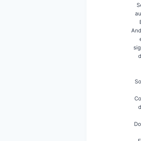
S
au
And
si
d
So
Co
d
Do