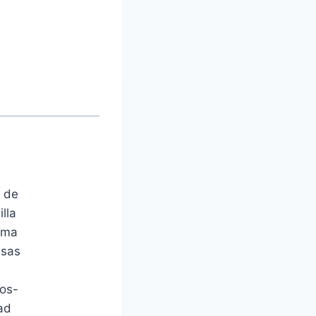
4 de
lla
isma
asas
ios-
ad