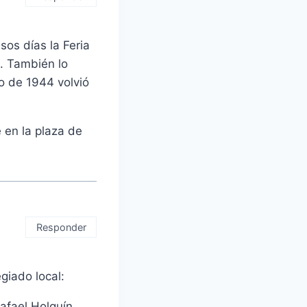
sos días la Feria
4. También lo
o de 1944 volvió
 en la plaza de
Responder
giado local:
afael Holguín