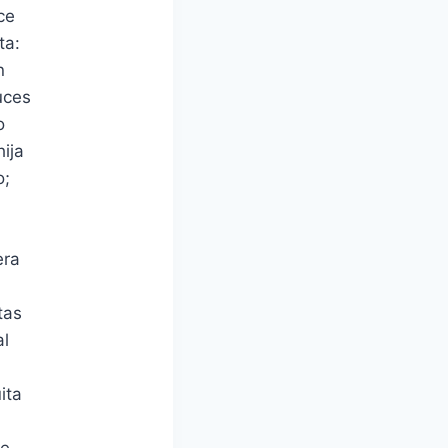
ce
ta:
n
uces
o
ija
o;
era
tas
al
ita