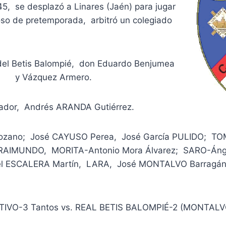
5, se desplazó a Linares (Jaén) para jugar
oso de pretemporada, arbitró un colegiado
del Betis Balompié, don Eduardo Benjumea
y Vázquez Armero.
ador, Andrés ARANDA Gutiérrez.
ozano; José CAYUSO Perea, José García PULIDO; TO
, RAIMUNDO, MORITA-Antonio Mora Álvarez; SARO-Áng
ael ESCALERA Martín, LARA, José MONTALVO Barragá
IVO-3 Tantos vs. REAL BETIS BALOMPIÉ-2 (MONTAL