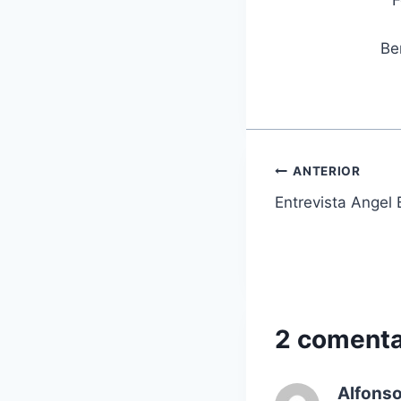
F
Be
Navegaci
ANTERIOR
Entrevista Angel 
de
entradas
2 comenta
Alfonso