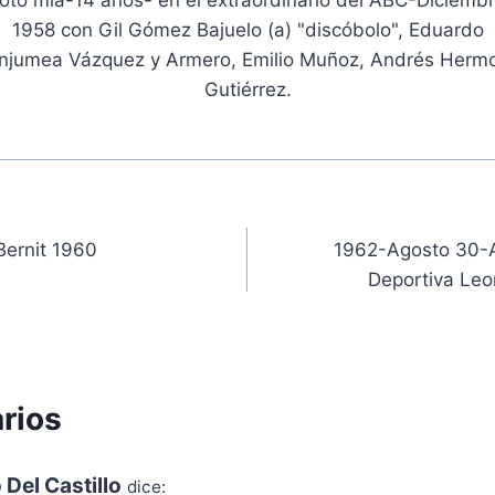
oto mía-14 años- en el extraordinario del ABC-Diciemb
1958 con Gil Gómez Bajuelo (a) "discóbolo", Eduardo
njumea Vázquez y Armero, Emilio Muñoz, Andrés Herm
Gutiérrez.
ón
Bernit 1960
1962-Agosto 30-A
Deportiva Leo
rios
 Del Castillo
dice: