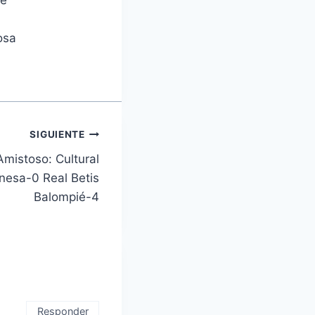
re
osa
SIGUIENTE
mistoso: Cultural
nesa-0 Real Betis
Balompié-4
Responder