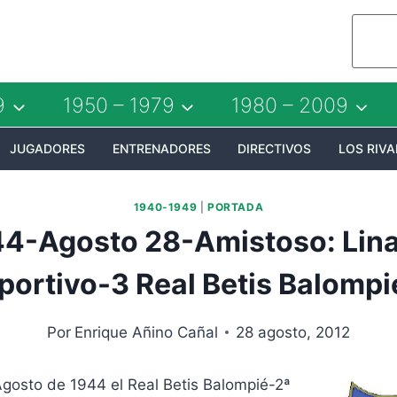
9
1950 – 1979
1980 – 2009
JUGADORES
ENTRENADORES
DIRECTIVOS
LOS RIVA
1940-1949
|
PORTADA
4-Agosto 28-Amistoso: Lin
portivo-3 Real Betis Balompi
Por
Enrique Añino Cañal
28 agosto, 2012
Agosto de 1944 el Real Betis Balompié-2ª