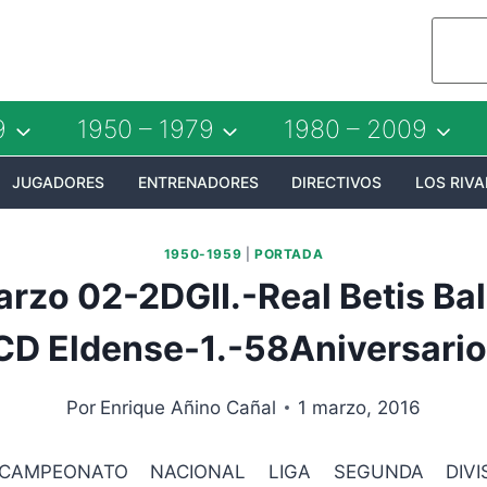
9
1950 – 1979
1980 – 2009
JUGADORES
ENTRENADORES
DIRECTIVOS
LOS RIVA
1950-1959
|
PORTADA
rzo 02-2DGII.-Real Betis Ba
CD Eldense-1.-58Aniversario
Por
Enrique Añino Cañal
1 marzo, 2016
N-CAMPEONATO NACIONAL LIGA SEGUNDA DIVIS