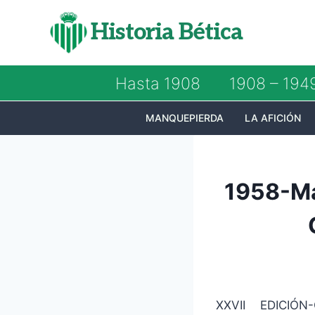
Saltar
Historia Bética
al
contenido
Hasta 1908
1908 – 194
MANQUEPIERDA
LA AFICIÓN
1958-Ma
XXVII EDICIÓ