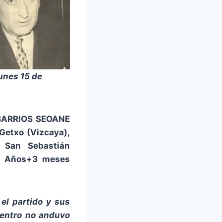
unes 15 de
 BARRIOS SEOANE
Getxo (Vizcaya),
 San Sebastián
92 Años+3 meses
 el partido y sus
uentro no anduvo