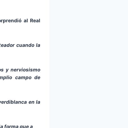
rprendió al Real
nteador cuando la
tos y nerviosismo
amplio campo de
verdiblanca en la
la forma que a