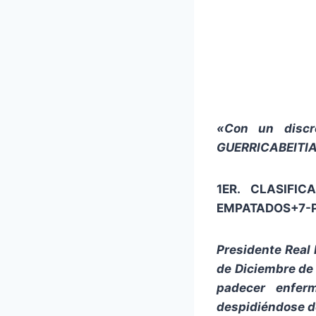
«Con un discre
GUERRICABEITIA 
1ER. CLASIFI
EMPATADOS+7-P
Presidente Real
de Diciembre d
padecer enfer
despidiéndose d