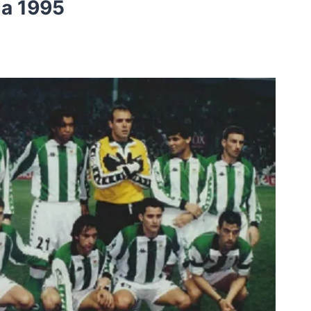
ga 1995