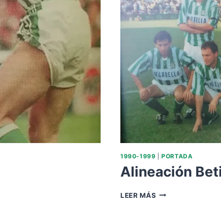
1990-1999
|
PORTADA
Alineación Be
ALINEACIÓN
LEER MÁS
BETIS-
COMPOSTELA