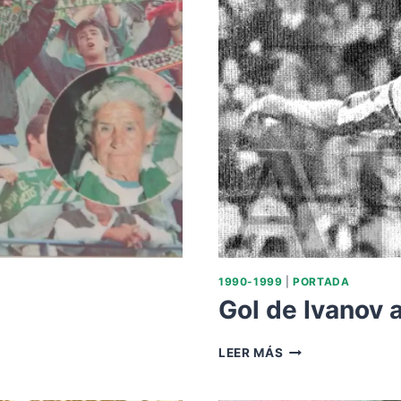
1990-1999
|
PORTADA
Gol de Ivanov a
GOL
LEER MÁS
DE
IVANOV