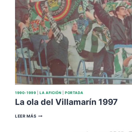
1990-1999
|
LA AFICIÓN
|
PORTADA
La ola del Villamarín 1997
LA
LEER MÁS
OLA
DEL