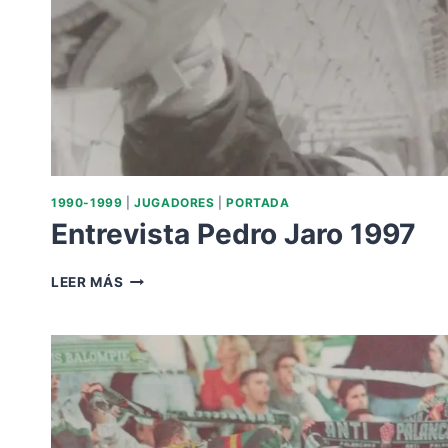
1990-1999
|
JUGADORES
|
PORTADA
Entrevista Pedro Jaro 1997
ENTREVISTA
LEER MÁS
PEDRO
JARO
1997