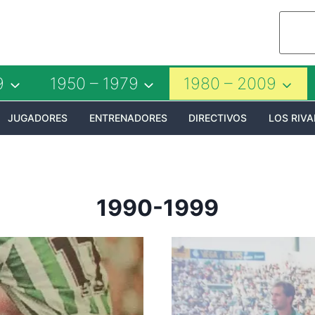
9
1950 – 1979
1980 – 2009
JUGADORES
ENTRENADORES
DIRECTIVOS
LOS RIVA
1990-1999