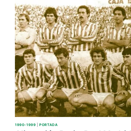
VILLAMARÍN
1997
1990-1999
|
PORTADA