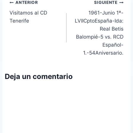
Navegación
ANTERIOR
SIGUIENTE
Visitamos al CD
1961-Junio 1º-
de
Tenerife
LVIICptoEspaña-Ida:
entradas
Real Betis
Balompié-5 vs. RCD
Español-
1.-54Aniversario.
Deja un comentario