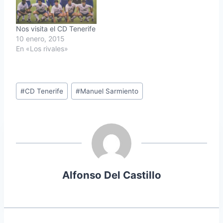
Nos visita el CD Tenerife
10 enero, 2015
En «Los rivales»
Etiquetas
#
CD Tenerife
#
Manuel Sarmiento
de
la
entrada:
Alfonso Del Castillo