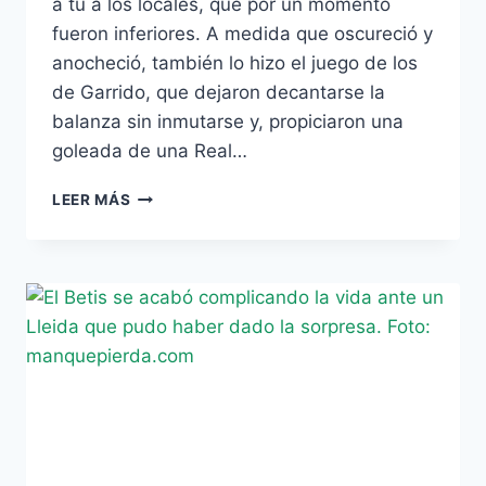
a tú a los locales, que por un momento
fueron inferiores. A medida que oscureció y
anocheció, también lo hizo el juego de los
de Garrido, que dejaron decantarse la
balanza sin inmutarse y, propiciaron una
goleada de una Real…
EL
LEER MÁS
BETIS
ASÍ
LO
QUISO
Y
LA
REAL
APROVECHÓ
(5-
1)