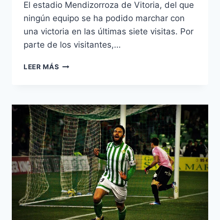
El estadio Mendizorroza de Vitoria, del que
ningún equipo se ha podido marchar con
una victoria en las últimas siete visitas. Por
parte de los visitantes,…
CRÓNICA
LEER MÁS
DEPORTIVO
ALAVÉS
–
REAL
BETIS
(1-
2)
:
A
LO
MÁS
ALTO
CON
EL
«BINOMIO»