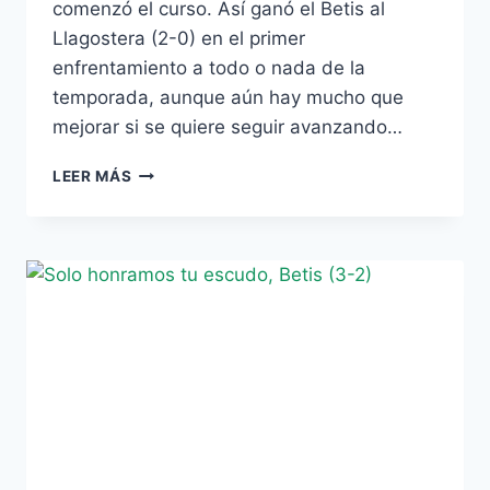
comenzó el curso. Así ganó el Betis al
Llagostera (2-0) en el primer
enfrentamiento a todo o nada de la
temporada, aunque aún hay mucho que
mejorar si se quiere seguir avanzando…
SALVADOS
LEER MÁS
POR
EL
MONO
DE
TRABAJO
Y
UN
KADIR
DE
MIEDO
(2-
0)