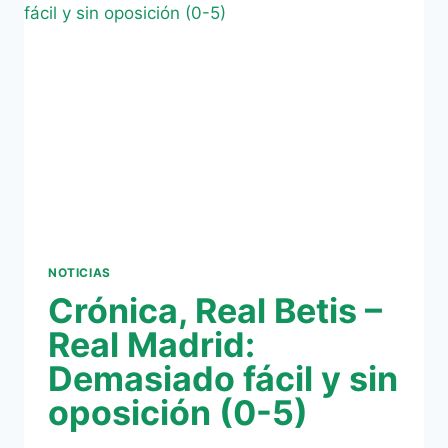
R.C.
CELTA
–
REAL
BETIS
(4-
2)
NOTICIAS
Crónica, Real Betis –
Real Madrid:
Demasiado fácil y sin
oposición (0-5)