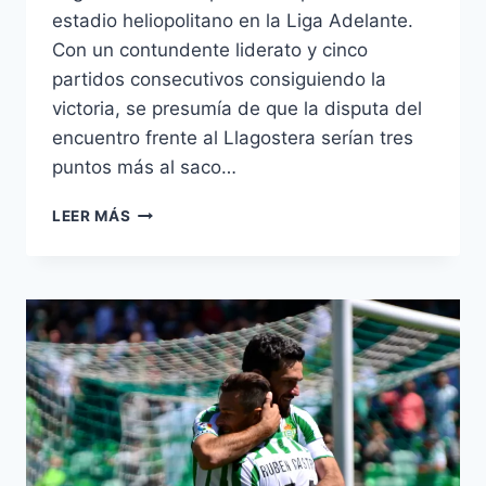
estadio heliopolitano en la Liga Adelante.
Con un contundente liderato y cinco
partidos consecutivos consiguiendo la
victoria, se presumía de que la disputa del
encuentro frente al Llagostera serían tres
puntos más al saco…
CRÓNICA
LEER MÁS
REAL
BETIS
–
UE
LLAGOSTERA
(2-
2)
:
NO
NOS
DURMAMOS
EN