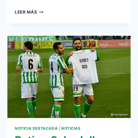
MOLINA
LEER MÁS
REJUVENECE
Y
ESPOLEA
A
UN
BETIS
FALTO
DE
PUNTERÍA
NOTICIA DESTACADA
|
NOTICIAS