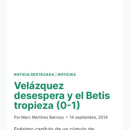
(0-
1)
:
EL
«ESTILO
MERINO»
SIGUE
DANDO
PUNTOS
NOTICIA DESTACADA
|
NOTICIAS
Velázquez
desespera y el Betis
tropieza (0-1)
Por
Marc Martínez Barroso
14 septiembre, 2014
Enésimo capítulo de un cúmulo de