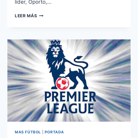
líder, Oporto,…
ANALISIS
LEER MÁS
LIGA
ZON
SAGRES:
JORNADA
22.
MAS FÚTBOL
|
PORTADA