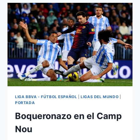
ESPAÑA
LIGA BBVA - FÚTBOL ESPAÑOL
|
LIGAS DEL MUNDO
|
PORTADA
Boqueronazo en el Camp
Nou