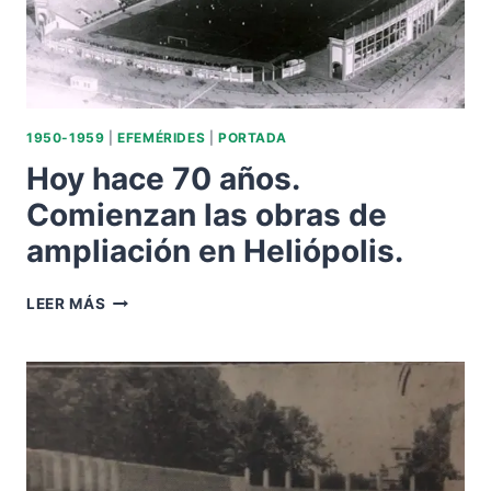
1950-1959
|
EFEMÉRIDES
|
PORTADA
Hoy hace 70 años.
Comienzan las obras de
ampliación en Heliópolis.
HOY
LEER MÁS
HACE
70
AÑOS.
COMIENZAN
LAS
OBRAS
DE
AMPLIACIÓN