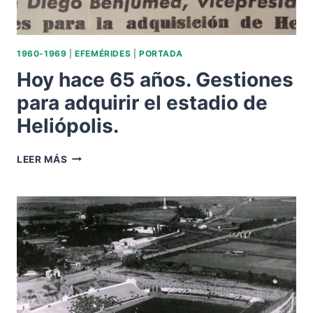
1960-1969
|
EFEMÉRIDES
|
PORTADA
Hoy hace 65 años. Gestiones
para adquirir el estadio de
Heliópolis.
HOY
LEER MÁS
HACE
65
AÑOS.
GESTIONES
PARA
ADQUIRIR
EL
ESTADIO
DE
HELIÓPOLIS.