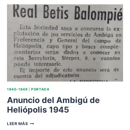
AÑOS.
INAUGURACIÓN
DE
LA
ILUMINACIÓN
NOCTURNA
DE
HELIÓPOLIS.
1940-1949
|
PORTADA
Anuncio del Ambigú de
Heliópolis 1945
ANUNCIO
LEER MÁS
DEL