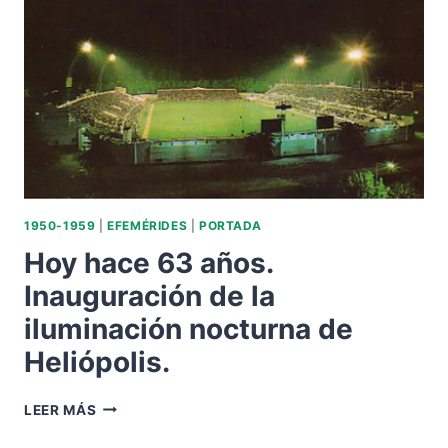
1950
1950-1959
|
EFEMÉRIDES
|
PORTADA
Hoy hace 63 años.
Inauguración de la
iluminación nocturna de
Heliópolis.
HOY
LEER MÁS
HACE
63