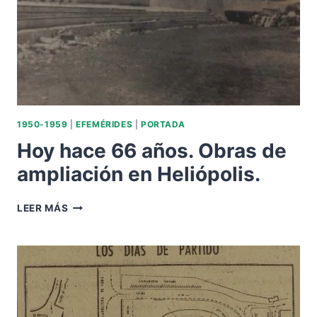
EN
HELIÓPOLIS.
1950-1959
|
EFEMÉRIDES
|
PORTADA
Hoy hace 66 años. Obras de
ampliación en Heliópolis.
HOY
LEER MÁS
HACE
66
AÑOS.
OBRAS
DE
AMPLIACIÓN
EN