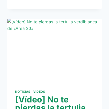
ANTONIO
GORDILLO
HACE
BALANCE
DEL
AÑO
DE
LA
CANTERA
Y
HABLA
DE
LOS
FICHAJES
DEL
FILIAL
NOTICIAS
|
VIDEOS
[Vídeo] No te
pierdas la tertulia