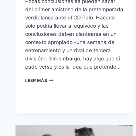
Pocas conclusiones se pueden sacar
del primer amistoso de la pretemporada
verdiblanca ante el CD Palo. Hacerlo
solo podría llevar al equívoco y las
conclusiones deben plantearse en un
contexto apropiado -una semana de
entrenamiento y un rival de tercera
división-. Sin embargo, hay algo que sí
pudo verse y es la idea que pretende…
ASÍ
LEER MÁS
JUGARÁ
EL
REAL
BETIS
QUE
DESEA
GUSTAVO
POYET