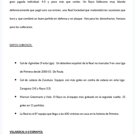
gran jugada individual. 4-0 y poco más que contar. Un Rayo Vallecano muy blando
defensivamente que pagó caro sus errores, una Real Sociedad que materializó las ocasiones que
tuvo y que combinó un buen partido en defensa y en ataque. Aire para los donostiarras, frenazo
para los vallecanos.
DATOS CURIOSOS:
Gol de Agirretxe (9 esta Liga). Un delantero español de la Real no marcaba 9 en una Liga
de Primera desde 2000-01: De Paula.
Gol de cabeza de Zurutuza. Equipos con más goles en contra de cabeza en esta Liga:
Zaragoza (14) y Rayo (13).
Marcan Griezmann y Vela. El Rayo es el equipo más goleado en la segunda vuelta: 25
goles en 11 partidos.
La Real es el 8º equipo que llega a las 600 victorias en casa en la historia de Primera.
VILLARREAL 0-0 ESPANYOL