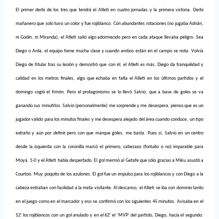
El primer derbi de los tres que tendrá el Atleti en cuatro jornadas y la primera victoria. Derbi
mañanero que solo tuvo un color y fue rojiblanco. Con abundantes rotaciones (no jugaba Adrián,
ni Godín, ni Miranda), el Atleti salió algo adormecido pero en cada ataque llevaba peligro. Sea
Diego o Arda, el equipo tiene mucha clase y cuando ambos están en el campo se nota. Volvía
Diego de titular tras su lesión y demostró que con él, el Atleti es más. Diego da tranquilidad y
calidad en los metros finales, algo que echaba en falta el Atleti en los últimos partidos y el
domingo cogió el timón. Pero el protagonismo se lo llevó Salvio, que a base de goles se va
ganando sus minutitos. Salvio (personalmente) me sorprende y me desespera, pienso que es un
jugador válido para los minutos finales y me desespera alejado del área cuando conduce, un tipo
extraño y aún por definir pero con que marque goles, me basta. Pues sí, Salvio en un centro
desde la izquierda con la coronilla marcó el primero, cabezazo (fortuito o no) imparable para
Moyá. 1-0 y el Atleti había despertado. El gol mermó al Getafe que sólo gracias a Miku asustó a
Courtois. Muy poquito de los azulones. El gol fue un impulso para los rojiblancos y con Diego a la
cabeza entraban con facilidad a la meta visitante. Al descanso, el Atleti se iba con dominio tanto
en el juego como en el marcador y eso se confirmó con los siguientes 45 minutos. Avisaba en el
52′ los rojiblancos con un gol anulado y en el 62′ el ‘MVP’ del partido, Diego, hacía el segundo.