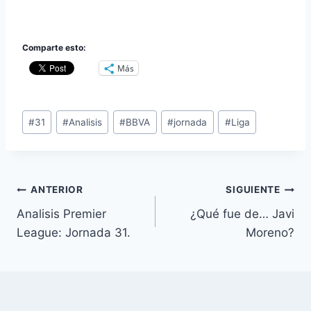
Comparte esto:
Más
Etiquetas
#
31
#
Analisis
#
BBVA
#
jornada
#
Liga
de
la
entrada:
Navegación
ANTERIOR
SIGUIENTE
Analisis Premier
¿Qué fue de… Javi
de
League: Jornada 31.
Moreno?
entradas