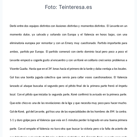
Foto: Teinteresa.es
Derbi entre dos equipos distintos con ilusiones distintas y momentos distintos. El Levante en un
momento dulce, ya salvado y soñando con Europa y el Valencia en horas bajas, con una
eliminatoria europea por remontar y con un Emery muy cuestionado. Partido importante para
ambos, partido por Europa. El partido comenzó con cierto dominio local pero poco a poco el
Levante empezó a cogerle gusto al encuentro y con un Koné en solitario creó serios problemas a
Vicente Guaita. Hasta que en el 34′ Jonas hacía el primero de la tarde y daba ventaja a los locales.
Gol tras una bonita jugada colectiva que servía para callar voces cuestionadoras. El Valencia
lanzado al ataque buscaba el segundo pero el pitido final de la primera parte frenó el ímpetu
local. Con el pitido que iniciaba la segunda parte, Koné confirmó lo avisado en la primera parte.
Que este chico es una de las revelaciones de la liga y que necesita muy poco para hacer mucho.
Gol de Koné, gol del Levante, gol tras una de las especialidades de los hombres de JIM: la contra.
1-1 y duro golpe para el Valencia que veía en 5 minutos perder lo logrado en una buena primera
parte. Con el empate el Valencia no tuvo otra que buscar la victoria pero o la falta de acierto de