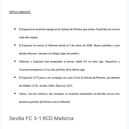
DATOS CURIOSOS:
El Espanyol es el primer equipo en la historia de Primera que enlaza 9 partidos sin marcar
ante otro equipo.
El Espanyol no marca al Villarreal desde el 5 de enero de 2008. Nueve partidos a cero
desde entonces, siempre con Diego López de portero.
Villarreal y Espanyol han propiciado el primer doble 0-0 en esta Liga. Deportivo y
Osasuna empataron a 0 sus dos partidos de la última Liga.
El Espanyol (177) pasa a ser el equipo con más 0-0 en la historia de Primera, por delante
de Athletic (176), Sevilla (168) y Real Soc (167).
Lotina, con una victoria y dos empates, es el primer entrenador sin derrotas en sus tres
primeros partidos de Primera con el Villarreal.
Sevilla FC 3-1 RCD Mallorca