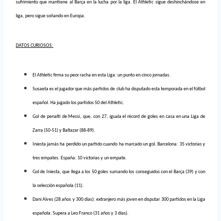
sufrimiento que mantiene al Barça en la lucha por la liga. El Athletic sigue deshinchándose en
liga, pero sigue soñando en Europa.
DATOS CURIOSOS:
El Athletic firma su peor racha en esta Liga: un punto en cinco jornadas.
Susaeta es el jugador que más partidos de club ha disputado esta temporada en el fútbol
español. Ha jugado los partidos 50 del Athletic.
Gol de penalti de Messi, que, con 27, iguala el récord de goles en casa en una Liga de
Zarra (50-51) y Baltazar (88-89).
Iniesta jamás ha perdido un partido cuando ha marcado un gol. Barcelona: 35 victorias y
tres empates. España: 10 victorias y un empate.
Gol de Iniesta, que llega a los 50 goles sumando los conseguidos con el Barça (39) y con
la selección española (11).
Dani Alves (28 años y 300 días): extranjero más joven en disputar 300 partidos en la Liga
española. Supera a Leo Franco (31 años y 3 días).