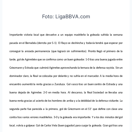
Foto: LigaBBVA.com
Importante victoria local que devuelve a un equipo madrileño la goleada sufrida la semana
pasada en el Bernabéu (derrota por 5-1). El Rayo se deshincha y todavía tendrá que esperar por
conseguir la ansiada permanencia (que logrará sin sufrimientos). Pronto llegó el primero de la
tarde, gol de Agirretxke que se confirma como un buen goleador. 1-0 tras una buena jugada entre
Griezmann y Estrada que culminó Agirretxe aprovechando la ternura de la defensa rayista. Sin un
dominador claro, la Real se colocaba por delante y no sufría en el marcador. A la media hora de
encuentro aumentó la renta gracias a Zurutuza. Gol vasco tras un buen centro de Estrada y una
buena dejada de Agirretxe. 2-0 en media hora. Al descanso, la Real Sociedad se llevaba una
buena renta gracias al acierto de los hombres de arriba y a la debilidad de la defensa visitante. La
segunda parte fue parecida a la primera, gol de Griezmann en el 51′ que define con clase una
contra tras varios errores madrileños. 3-0 y la goleada era importante. Y a los dos minutos del gol
local, volvía a golpear. Gol de Carlos Vela (buen jugador) para cuajar la goleada. Gran gol tras una