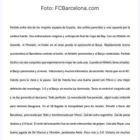
Foto: FCBarcelona.com
Partido entre dos de los mejores equipos de España, dos estilos parecidos y una apuesta por la
cantera fuerte. Dos entrenadores mágicos y anticipo de final de Copa del Rey. Con un Athletic sin
Llorente, ni Muniáin, ni Ander en el once pronto lo aprovechó el Barça. Rápidamente (como
acostumbra) el Barcelona controlo el balón, el Athletic presionaba y el Barça contestaba. Partido
táctico con dos conjuntos que exprimieron lo mejor de cada uno. Cuando el Athletic tenia el balón,
el Barça presionaba y al revés. Intensidad y muchos kilómetros de recorrido. Hasta que en el 40′,
Iniesta puso la clase y la pausa. Gol de Iniesta tras una buena pared con Messi y una mejor
definición del manchego. 1-0 y el Barça sin mucha luz dominaba. Tenia el control el conjunto culé
y se iba ganando al descanso. Todo perfecto. La reanudación fue parecida, algún susto visitante
pero dominio blaugrana. En el 58 llegaba la tranquilidad para los locales. Penalti a favor del
Barcelona, provocado por Tello y transformado por Messi. Gol del astro argentino. Gol de penal
dudoso y 2-0 local. El resto del encuentro fue un cierto intercambio de golpes. Salvaba Pique, una
buena jugada de De Marcos y Muniáin, perdonaba Keita. Poco más y 2-0. Victoria sin muchos