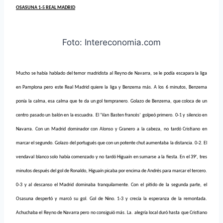
OSASUNA 1-5 REAL MADRID
Foto: Intereconomia.com
Mucho se había hablado del temor madridista al Reyno de Navarra, se le podía escapara la liga
en Pamplona pero este Real Madrid quiere la liga y Benzema más. A los 6 minutos, Benzema
ponía la calma, esa calma que te da un gol tempranero. Golazo de Benzema, que coloca de un
centro pasado un balón en la escuadra. El ‘Van Basten francés’ golpeó primero. 0-1 y silencio en
Navarra. Con un Madrid dominador con Alonso y Granero a la cabeza, no tardó Cristiano en
marcar el segundo. Golazo del portugués que con un potente chut aumentaba la distancia. 0-2. El
vendaval blanco solo había comenzado y no tardó Higuaín en sumarse a la fiesta. En el 39′, tres
minutos después del gol de Ronaldo, Higuaín picaba por encima de Andrés para marcar el tercero.
0-3 y al descanso el Madrid dominaba tranquilamente. Con el pitido de la segunda parte, el
Osasuna despertó y marcó su gol. Gol de Nino. 1-3 y crecía la esperanza de la remontada.
Achuchaba el Reyno de Navarra pero no consiguió más. La. alegría local duró hasta que Cristiano