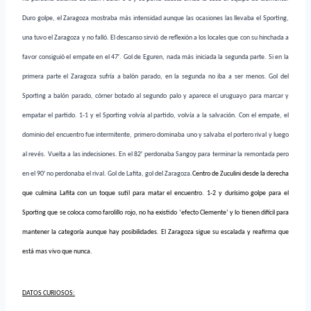
Duro golpe, el Zaragoza mostraba más intensidad aunque las ocasiones las llevaba el Sporting,
una tuvo el Zaragoza y no falló. El descanso sirvió de reflexión a los locales que con su hinchada a
favor consiguió el empate en el 47′. Gol de Eguren, nada más iniciada la segunda parte. Si en la
primera parte el Zaragoza sufría a balón parado, en la segunda no iba a ser menos. Gol del
Sporting a balón parado, córner botado al segundo palo y aparece el uruguayo para marcar y
empatar el partido. 1-1 y el Sporting volvía al partido, volvía a la salvación. Con el empate, el
dominio del encuentro fue intermitente, primero dominaba uno y salvaba el portero rival y luego
al revés. Vuelta a las indecisiones. En el 82′ perdonaba Sangoy para terminar la remontada pero
en el 90′ no perdonaba el rival. Gol de Lafita, gol del Zaragoza.
Centro de Zuculini desde la derecha
que culmina Lafita con un toque sutil para matar el encuentro. 1-2 y durísimo golpe para el
Sporting que se coloca como farolillo rojo, no ha existido ‘efecto Clemente’ y lo tienen difícil para
mantener la categoría aunque hay posibilidades. El Zaragoza sigue su escalada y reafirma que
está mas vivo que nunca.
DATOS CURIOSOS: