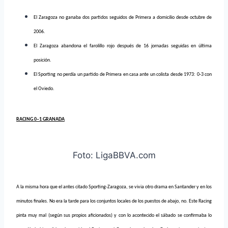
El Zaragoza no ganaba dos partidos seguidos de Primera a domicilio desde octubre de
2006.
El Zaragoza abandona el farolillo rojo después de 16 jornadas seguidas en última
posición.
El Sporting no perdía un partido de Primera en casa ante un colista desde 1973: 0-3 con
el Oviedo.
RACING 0–1 GRANADA
Foto: LigaBBVA.com
A la misma hora que el antes citado Sporting-Zaragoza, se vivia otro drama en Santander y en los
minutos finales. No era la tarde para los conjuntos locales de los puestos de abajo, no. Este Racing
pinta muy mal (según sus propios aficionados) y con lo acontecido el sábado se confirmaba lo