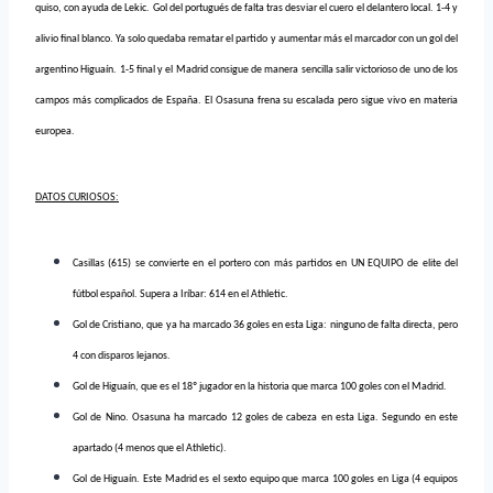
quiso, con ayuda de Lekic. Gol del portugués de falta tras desviar el cuero el delantero local. 1-4 y
alivio final blanco. Ya solo quedaba rematar el partido y aumentar más el marcador con un gol del
argentino Higuaín. 1-5 final y el Madrid consigue de manera sencilla salir victorioso de uno de los
campos más complicados de España. El Osasuna frena su escalada pero sigue vivo en materia
europea.
DATOS CURIOSOS:
Casillas (615) se convierte en el portero con más partidos en UN EQUIPO de elite del
fútbol español. Supera a Iríbar: 614 en el Athletic.
Gol de Cristiano, que ya ha marcado 36 goles en esta Liga: ninguno de falta directa, pero
4 con disparos lejanos.
Gol de Higuaín, que es el 18º jugador en la historia que marca 100 goles con el Madrid.
Gol de Nino. Osasuna ha marcado 12 goles de cabeza en esta Liga. Segundo en este
apartado (4 menos que el Athletic).
Gol de Higuaín. Este Madrid es el sexto equipo que marca 100 goles en Liga (4 equipos