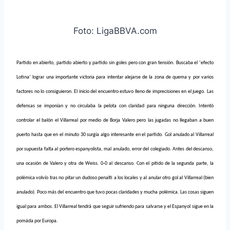
Foto: LigaBBVA.com
Partido en abierto, partido abierto y partido sin goles pero con gran tensión. Buscaba el ‘efecto
Lotina’ lograr una importante victoria para intentar alejarse de la zona de quema y por varios
factores no lo consiguieron. El inicio del encuentro estuvo lleno de
imprecisiones en el juego. Las
defensas se imponían y no circulaba la pelota con claridad para ninguna dirección. Intentó
controlar el balón el Villarreal por medio de Borja Valero pero las jugadas no llegaban a buen
puerto hasta que en el minuto 30 surgía algo interesante en el partido. Gol anulado al Villarreal
por supuesta falta al portero espanyolista, mal anulado, error del colegiado. Antes del descanso,
una ocasión de Valero y otra de Weiss. 0-0 al descanso. Con el pitido de la segunda parte, la
polémica volvío tras no pitar un dudoso penalti a los locales y al anular otro gol al Villarreal (bien
anulado). Poco más del encuentro que tuvo pocas claridades y mucha polémica. Las cosas siguen
igual para ambos. El Villarreal tendrá que seguir sufriendo para salvarse y el Espanyol sigue en la
pomáda por Europa.