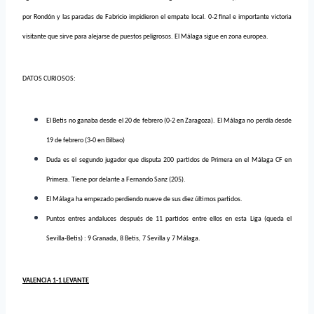
por Rondón y las paradas de Fabricio impidieron el empate local. 0-2 final e importante victoria
visitante que sirve para alejarse de puestos peligrosos. El Málaga sigue en zona europea.
DATOS CURIOSOS:
El Betis no ganaba desde el 20 de febrero (0-2 en Zaragoza). El Málaga no perdía desde
19 de febrero (3-0 en Bilbao)
Duda es el segundo jugador que disputa 200 partidos de Primera en el Málaga CF en
Primera. Tiene por delante a Fernando Sanz (205).
El Málaga ha empezado perdiendo nueve de sus diez últimos partidos.
Puntos entres andaluces después de 11 partidos entre ellos en esta Liga (queda el
Sevilla-Betis) : 9 Granada, 8 Betis, 7 Sevilla y 7 Málaga.
VALENCIA 1-1 LEVANTE