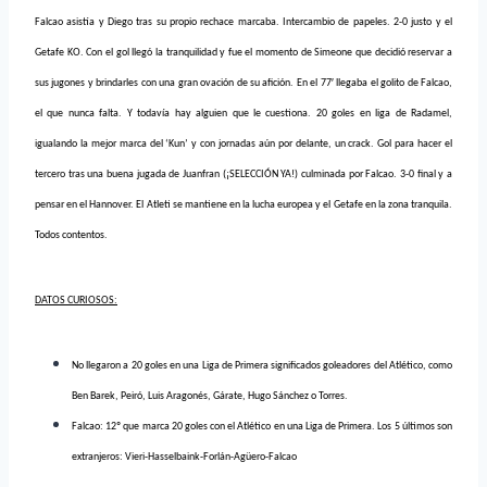
Falcao asistía y Diego tras su propio rechace marcaba. Intercambio de papeles. 2-0 justo y el
Getafe KO. Con el gol llegó la tranquilidad y fue el momento de Simeone que decidió reservar a
sus jugones y brindarles con una gran ovación de su afición. En el 77′ llegaba el golito de Falcao,
el que nunca falta. Y todavía hay alguien que le cuestiona. 20 goles en liga de Radamel,
igualando la mejor marca del ‘Kun’ y con jornadas aún por delante, un crack. Gol para hacer el
tercero tras una buena jugada de Juanfran (¡SELECCIÓN YA!) culminada por Falcao. 3-0 final y a
pensar en el Hannover. El Atleti se mantiene en la lucha europea y el Getafe en la zona tranquila.
Todos contentos.
DATOS CURIOSOS:
No llegaron a 20 goles en una Liga de Primera significados goleadores del Atlético, como
Ben Barek, Peiró, Luis Aragonés, Gárate, Hugo Sánchez o Torres.
Falcao: 12º que marca 20 goles con el Atlético en una Liga de Primera. Los 5 últimos son
extranjeros: Vieri-Hasselbaink-Forlán-Agüero-Falcao