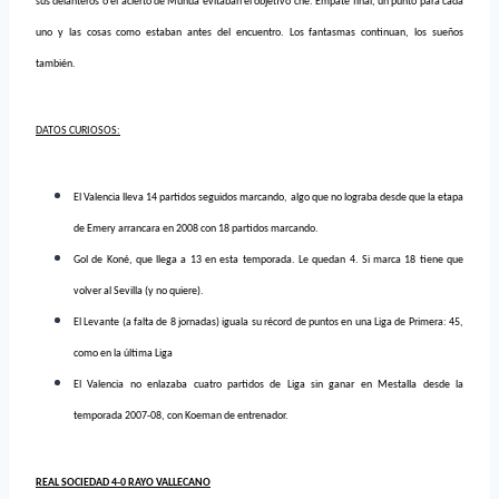
sus delanteros o el acierto de Munúa evitaban el objetivo ché. Empate final, un punto para cada
uno y las cosas como estaban antes del encuentro. Los fantasmas continuan, los sueños
también.
DATOS CURIOSOS:
El Valencia lleva 14 partidos seguidos marcando, algo que no lograba desde que la etapa
de Emery arrancara en 2008 con 18 partidos marcando.
Gol de Koné, que llega a 13 en esta temporada. Le quedan 4. Si marca 18 tiene que
volver al Sevilla (y no quiere).
El Levante (a falta de 8 jornadas) iguala su récord de puntos en una Liga de Primera: 45,
como en la última Liga
El Valencia no enlazaba cuatro partidos de Liga sin ganar en Mestalla desde la
temporada 2007-08, con Koeman de entrenador.
REAL SOCIEDAD 4-0 RAYO VALLECANO