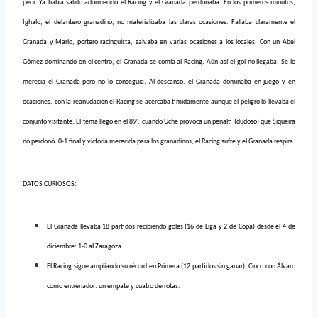
peor. Ya habia salido adormecido el Racing y el Granada perdonaba. En los primeros minutos,
Ighalo, el delantero granadino, no materializaba las claras ocasiones. Fallaba claramente el
Granada y Mario, portero racinguista, salvaba en varias ocasiones a los locales. Con un Abel
Gómez dominando en el centro, el Granada se comía al Racing. Aún así el gol no llegaba. Se lo
merecia el Granada pero no lo conseguia. Al descanso, el Granada dominaba en juego y en
ocasiones, con la reanudación el Racing se acercaba tímidamente aunque el peligro lo llevaba el
conjunto visitante. El tema llegó en el 89′, cuando Uche provoca un penalti (dudoso) que Siqueira
no perdonó. 0-1 final y victoria merecida para los granadinos, el Racing sufre y el Granada respira.
DATOS CURIOSOS:
El Granada llevaba 18 partidos recibiendo goles (16 de Liga y 2 de Copa) desde el 4 de
diciembre: 1-0 al Zaragoza.
El Racing sigue ampliando su récord en Primera (12 partidos sin ganar). Cinco con Álvaro
como entrenador: un empate y cuatro derrotas.