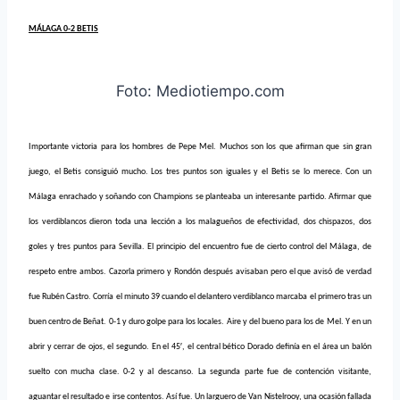
MÁLAGA 0-2 BETIS
Foto: Mediotiempo.com
Importante victoria para los hombres de Pepe Mel. Muchos son los que afirman que sin gran
juego, el Betis consiguió mucho. Los tres puntos son iguales y el Betis se lo merece. Con un
Málaga enrachado y soñando con Champions se planteaba un interesante partido. Afirmar que
los verdiblancos dieron toda una lección a los malagueños de efectividad, dos chispazos, dos
goles y tres puntos para Sevilla. El principio del encuentro fue de cierto control del Málaga, de
respeto entre ambos. Cazorla primero y Rondón después avisaban pero el que avisó de verdad
fue Rubén Castro. Corría el minuto 39 cuando el delantero verdiblanco marcaba el primero tras un
buen centro de Beñat. 0-1 y duro golpe para los locales. Aire y del bueno para los de Mel. Y en un
abrir y cerrar de ojos, el segundo. En el 45′, el central bético Dorado definía en el área un balón
suelto con mucha clase. 0-2 y al descanso. La segunda parte fue de contención visitante,
aguantar el resultado e irse contentos. Así fue. Un larguero de Van Nistelrooy, una ocasión fallada