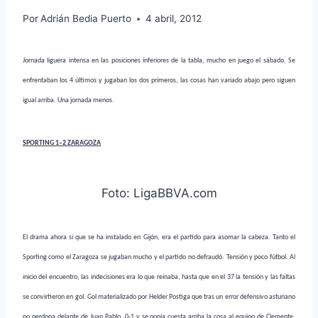
Por
Adrián Bedia Puerto
4 abril, 2012
Jornada liguera intensa en las posiciones inferiores de la tabla, mucho en juego el sábado. Se
enfrentaban los 4 últimos y jugaban los dos primeros, las cosas han variado abajo pero siguen
igual arriba. Una jornada menos.
SPORTING 1–2 ZARAGOZA
Foto: LigaBBVA.com
El drama ahora si que se ha instalado en Gijón, era el partido para asomar la cabeza. Tanto el
Sporting como el Zaragoza se jugaban mucho y el partido no defraudó. Tensión y poco fútbol. Al
inicio del encuentro, las indecisiones era lo que reinaba, hasta que en el 37 la tensión y las faltas
se convirtieron en gol. Gol materializado por Helder Postiga que tras un error defensivo asturiano
no perdona delante de Juan Pablo. 0-1 y se ponía cuesta arriba la cosa al equipo de Clemente.