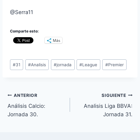
@Serra11
Comparte esto:
Más
Etiquetas
#
31
#
Analisis
#
jornada
#
League
#
Premier
de
la
entrada:
Navegación
ANTERIOR
SIGUIENTE
Análisis Calcio:
Analisis Liga BBVA:
de
Jornada 30.
Jornada 31.
entradas