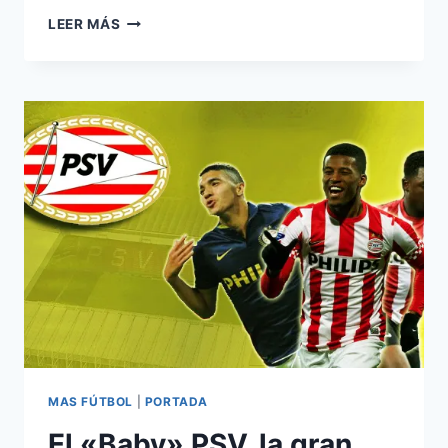
SIMON
LEER MÁS
MAKIENOK,
EL
CAZAGOLES
DEL
AIRE
MAS FÚTBOL
|
PORTADA
El «Baby» PSV, la gran