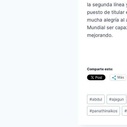
la segunda línea 
puesto de titular
mucha alegría al
Mundial ser capaz
mejorando.
Comparte esto:
Más
Etiquetas
#
abdul
#
ajagun
de
#
panathinaikos
la
entrada: