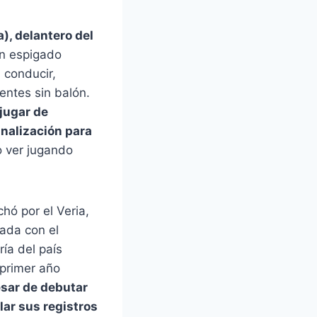
), delantero del
un espigado
 conducir,
entes sin balón.
 jugar de
inalización para
o ver jugando
hó por el Veria,
rada con el
ía del país
 primer año
esar de debutar
lar sus registros