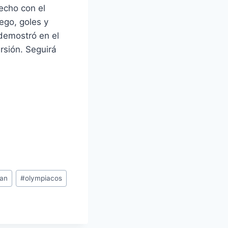
echo con el
ego, goles y
demostró en el
rsión. Seguirá
tan
#
olympiacos