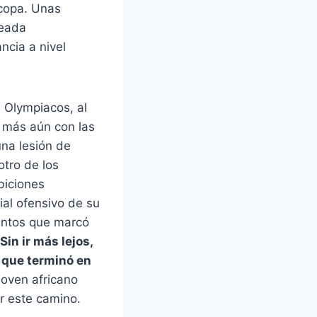
copa. Unas
seada
ncia a nivel
, Olympiacos, al
, más aún con las
una lesión de
otro de los
biciones
al ofensivo de su
tantos que marcó
Sin ir más lejos,
o que terminó en
oven africano
r este camino.