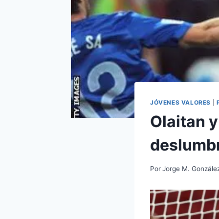
JÓVENES VALORES
|
Olaitan y
deslumbr
Por
Jorge M. Gonzále