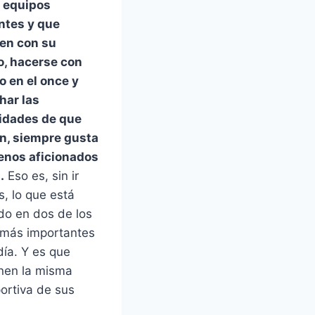
n equipos
ntes y que
en con su
o, hacerse con
 en el once y
har las
idades de que
n, siempre gusta
uenos aficionados
.
Eso es, sin ir
s, lo que está
do en dos de los
 más importantes
día. Y es que
enen la misma
ortiva de sus