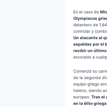
Es el caso de
Mic
Olympiacos grie
delantero de 1,8
controlar y comb
Un atacante al qu
espaldas por el 
recibir un últim
escorado a cualq
Comenzó su carrer
de la segunda div
equipo griego ano
heleno, siendo a
europeo.
Tras el
en la élite grie