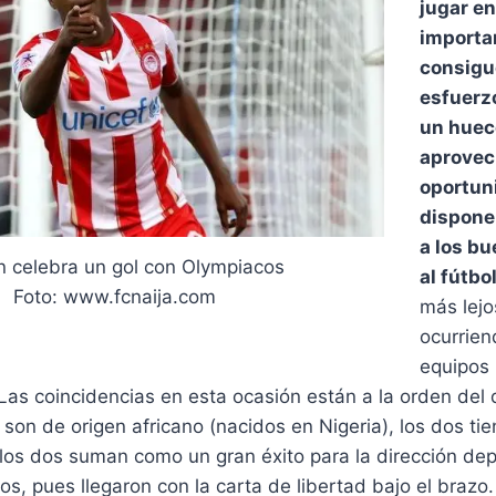
jugar e
importa
consigu
esfuerz
un hueco
aprovec
oportun
dispone
a los b
n celebra un gol con Olympiacos
al fútbol
Foto: www.fcnaija.com
más lejo
ocurrien
equipos
. Las coincidencias en esta ocasión están a la orden del 
on de origen africano (nacidos en Nigeria), los dos ti
los dos suman como un gran éxito para la dirección dep
os, pues llegaron con la carta de libertad bajo el brazo.