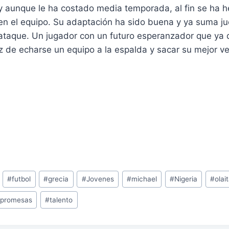
y aunque le ha costado media temporada, al fin se ha h
 en el equipo. Su adaptación ha sido buena y ya suma ju
 ataque. Un jugador con un futuro esperanzador que ya 
 de echarse un equipo a la espalda y sacar su mejor ve
#
futbol
#
grecia
#
Jovenes
#
michael
#
Nigeria
#
olai
#
promesas
#
talento