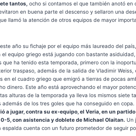
ete tantos,
ocho si contamos el que también anotó en 
evitaron en buena parte el descenso y sellaron una de
ue llamó la atención de otros equipos de mayor importa
 este año su fichaje por el equipo más laureado del país
En el equipo griego está jugando con bastante asiduidad
s que ha tenido esta temporada, primero con la inoport
terior traspaso, además de la salida de Vladimir Weiss, 
es en el cuadro griego que emigró a tierras de pocas am
ho dinero. Este año está aprovechando el mayor potenci
tas alturas de la temporada ya lleva los mismos siete 
es además de los tres goles que ha conseguido en copa.
ó a jugar, contra su ex-equipo, el Veria, en un partid
 0-5, con asistencia y doblete de Michael Olaitan.
Un j
a espalda cuenta con un futuro prometedor de seguir po