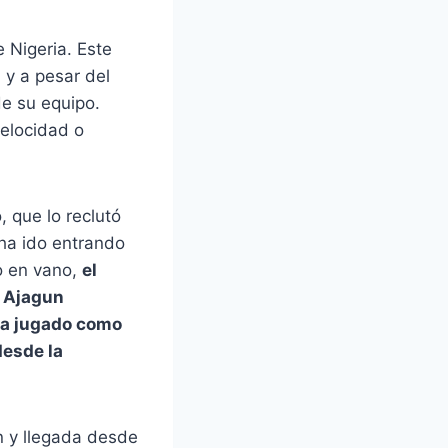
 Nigeria. Este
 y a pesar del
de su equipo.
elocidad o
, que lo reclutó
 ha ido entrando
No en vano,
el
e Ajagun
ha jugado como
desde la
n y llegada desde