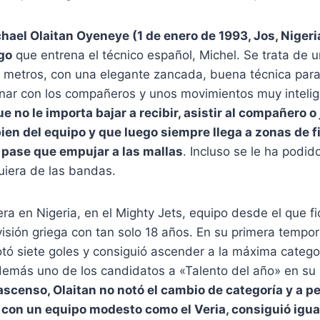
hael Olaitan Oyeneye (1 de enero de 1993, Jos, Nigeria
go
que entrena el técnico español, Michel. Se trata de 
4 metros, con una elegante zancada, buena técnica para
inar con los compañeros y unos movimientos muy intelig
e no le importa bajar a recibir, asistir al compañero o
bien del equipo y que luego siempre llega a zonas de f
o pase que empujar a las mallas
. Incluso se le ha podid
uiera de las bandas.
a en Nigeria, en el Mighty Jets, equipo desde el que fic
isión griega con tan solo 18 años. En su primera tempo
tó siete goles y consiguió ascender a la máxima categor
demás uno de los candidatos a «Talento del año» en su
 ascenso, Olaitan no notó el cambio de categoría y a p
ga con un equipo modesto como el Veria, consiguió igua