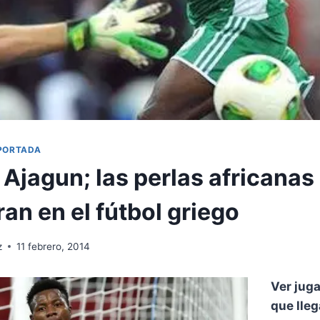
PORTADA
 Ajagun; las perlas africanas
an en el fútbol griego
z
11 febrero, 2014
Ver jug
que lleg