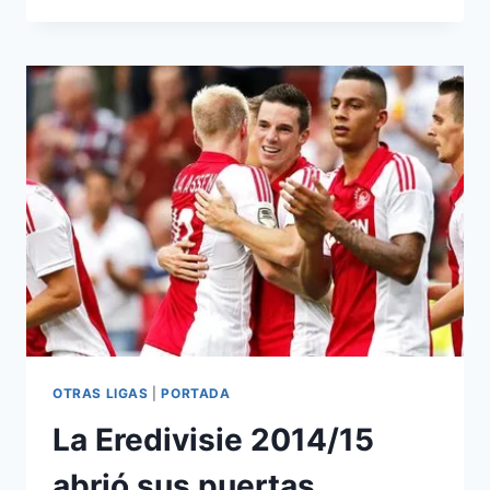
LA
MIRADA
INTERNACIONAL:
REPASAMOS
LOS
INICIOS
DE
LA
BUNDESLIGA
Y
LA
EREDIVISIE
OTRAS LIGAS
|
PORTADA
La Eredivisie 2014/15
abrió sus puertas