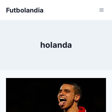
Saltar
Futbolandia
al
contenido
holanda