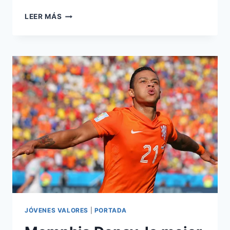
LA
LEER MÁS
HOLANDA
DE
HIDDINK
NAUFRAGA
SIN
ROBBEN
JÓVENES VALORES
|
PORTADA