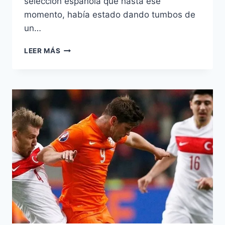
selección española que hasta ese
momento, había estado dando tumbos de
un…
DEL
LEER MÁS
TOQUE
AL
TEDIO
EN
LA
ESPAÑA
DE
VICENTE
DEL
BOSQUE