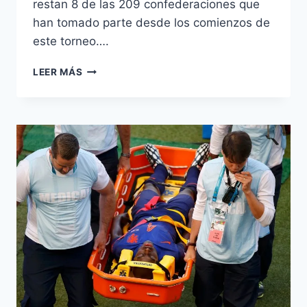
restan 8 de las 209 confederaciones que
han tomado parte desde los comienzos de
este torneo….
AHORA
LEER MÁS
SÍ,
EL
ESPECTÁCULO
DEBE
CONTINUAR