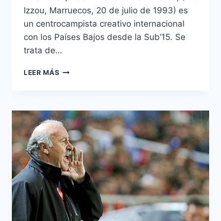
Izzou, Marruecos, 20 de julio de 1993) es
un centrocampista creativo internacional
con los Países Bajos desde la Sub’15. Se
trata de…
ADAM
LEER MÁS
MAHER,
EL
PLACER
DE
ASISTIR
EN
LA
SOMBRA