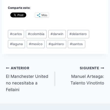
Comparte esto:
Más
Etiquetas
#
carlos
#
colombia
#
darwin
#
delantero
de
#
laguna
#
mexico
#
quintero
#
santos
la
entrada:
Navegación
ANTERIOR
SIGUIENTE
El Manchester United
Manuel Arteaga:
de
no necesitaba a
Talento Vinotinto
entradas
Fellaini