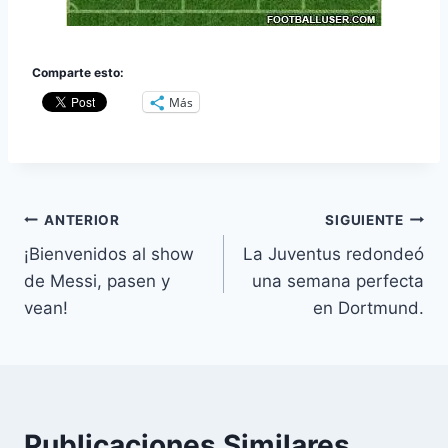
Comparte esto:
Más
Navegación
ANTERIOR
SIGUIENTE
¡Bienvenidos al show
La Juventus redondeó
de
de Messi, pasen y
una semana perfecta
entradas
vean!
en Dortmund.
Publicaciones Similares