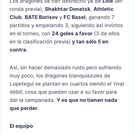
Los dragones se han deshecho ya de
Lille
(en
ronda previa),
Shakhtar Donetsk
,
Athletic
Club
,
BATE Borisov
y
FC Basel
, ganando 7
partidos y empatando 3, siguiendo así invictos
en el torneo, con
24 goles a favor
(3 de ellos
en la clasificación previa)
y tan sólo 5 en
contra
.
Así, sin hacer demasiado ruido pero sufriendo
muy poco, los dragones blanquiazules de
Lopetegui se plantan en cuartos siendo el ‘rival
débil’, cosa que pueden usar a su favor para
dar la campanada.
Y es que no tienen nada
que perder.
El equipo